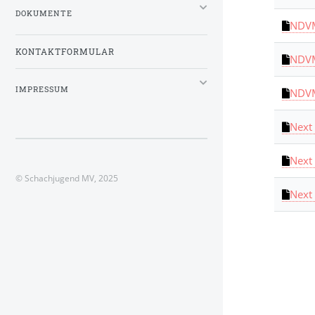
DOKUMENTE
NDV
KONTAKTFORMULAR
NDV
IMPRESSUM
NDV
Next 
Next
© Schachjugend MV, 2025
Next