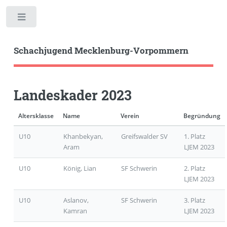
Toggle
Schachjugend Mecklenburg-Vorpommern
Landeskader 2023
Altersklasse
Name
Verein
Begründung
U10
Khanbekyan,
Greifswalder SV
1. Platz
Aram
LJEM 2023
U10
König, Lian
SF Schwerin
2. Platz
LJEM 2023
U10
Aslanov,
SF Schwerin
3. Platz
Kamran
LJEM 2023