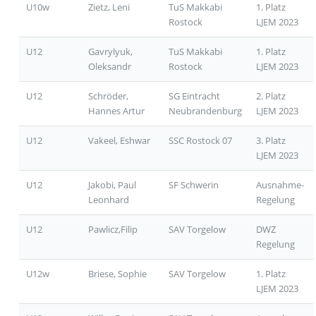
U10w
Zietz, Leni
TuS Makkabi
1. Platz
Rostock
LJEM 2023
U12
Gavrylyuk,
TuS Makkabi
1. Platz
Oleksandr
Rostock
LJEM 2023
U12
Schröder,
SG Eintracht
2. Platz
Hannes Artur
Neubrandenburg
LJEM 2023
U12
Vakeel, Eshwar
SSC Rostock 07
3. Platz
LJEM 2023
U12
Jakobi, Paul
SF Schwerin
Ausnahme-
Leonhard
Regelung
U12
Pawlicz,Filip
SAV Torgelow
DWZ
Regelung
U12w
Briese, Sophie
SAV Torgelow
1. Platz
LJEM 2023