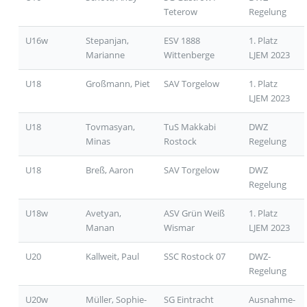
Teterow
Regelung
U16w
Stepanjan,
ESV 1888
1. Platz
Marianne
Wittenberge
LJEM 2023
U18
Großmann, Piet
SAV Torgelow
1. Platz
LJEM 2023
U18
Tovmasyan,
TuS Makkabi
DWZ
Minas
Rostock
Regelung
U18
Breß, Aaron
SAV Torgelow
DWZ
Regelung
U18w
Avetyan,
ASV Grün Weiß
1. Platz
Manan
Wismar
LJEM 2023
U20
Kallweit, Paul
SSC Rostock 07
DWZ-
Regelung
U20w
Müller, Sophie-
SG Eintracht
Ausnahme-