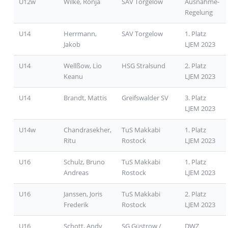
U12w
Wilke, Ronja
SAV Torgelow
Ausnahme-
Regelung
U14
Herrmann,
SAV Torgelow
1. Platz
Jakob
LJEM 2023
U14
Wellßow, Lio
HSG Stralsund
2. Platz
Keanu
LJEM 2023
U14
Brandt, Mattis
Greifswalder SV
3. Platz
LJEM 2023
U14w
Chandrasekher,
TuS Makkabi
1. Platz
Ritu
Rostock
LJEM 2023
U16
Schulz, Bruno
TuS Makkabi
1. Platz
Andreas
Rostock
LJEM 2023
U16
Janssen, Joris
TuS Makkabi
2. Platz
Frederik
Rostock
LJEM 2023
U16
Schott, Andy
SG Güstrow /
DWZ