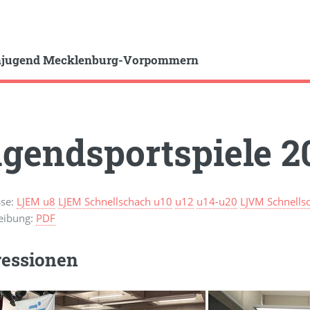
hjugend Mecklenburg-Vorpommern
gendsportspiele 2
sse:
LJEM u8
LJEM Schnellschach u10
u12
u14-u20
LJVM Schnells
eibung:
PDF
essionen