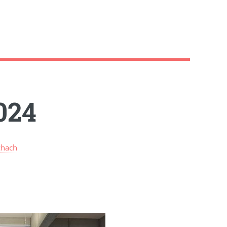
024
chach