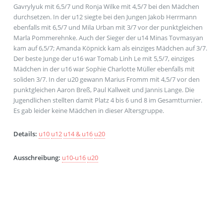
Gavrylyuk mit 6,5/7 und Ronja Wilke mit 4,5/7 bei den Mädchen
durchsetzen. In der u12 siegte bei den Jungen Jakob Herrmann
ebenfalls mit 6,5/7 und Mila Urban mit 3/7 vor der punktgleichen
Marla Pommerehnke. Auch der Sieger der u14 Minas Tovmasyan
kam auf 6,5/7; Amanda Köpnick kam als einziges Mädchen auf 3/7.
Der beste Junge der u16 war Tomab Linh Le mit 5,5/7, einziges
Mädchen in der u16 war Sophie Charlotte Müller ebenfalls mit
soliden 3/7. In der u20 gewann Marius Fromm mit 4,5/7 vor den
punktgleichen Aaron Breß, Paul Kallweit und Jannis Lange. Die
Jugendlichen stellten damit Platz 4 bis 6 und 8 im Gesamtturnier.
Es gab leider keine Mädchen in dieser Altersgruppe.
Details:
u10
u12
u14 & u16
u20
Ausschreibung:
u10-u16
u20