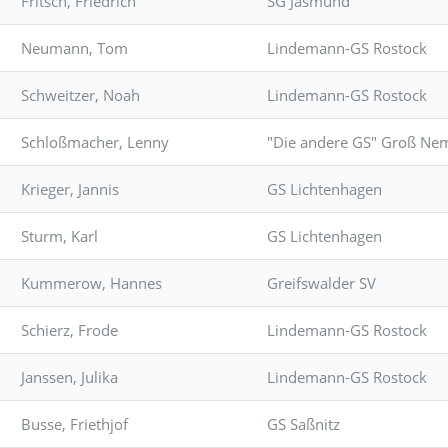
Fritsch, Friedrich
SG Jasmund
Neumann, Tom
Lindemann-GS Rostock
Schweitzer, Noah
Lindemann-GS Rostock
Schloßmacher, Lenny
"Die andere GS" Groß N
Krieger, Jannis
GS Lichtenhagen
Sturm, Karl
GS Lichtenhagen
Kummerow, Hannes
Greifswalder SV
Schierz, Frode
Lindemann-GS Rostock
Janssen, Julika
Lindemann-GS Rostock
Busse, Friethjof
GS Saßnitz