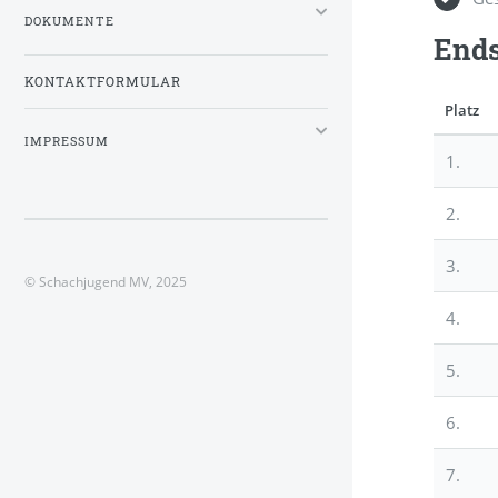
DOKUMENTE
Ends
KONTAKTFORMULAR
Platz
IMPRESSUM
1.
2.
3.
© Schachjugend MV, 2025
4.
5.
6.
7.