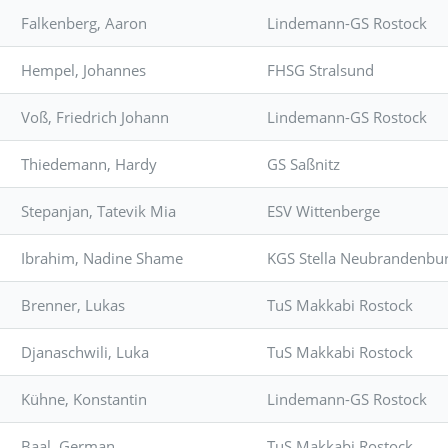
Falkenberg, Aaron
Lindemann-GS Rostock
Hempel, Johannes
FHSG Stralsund
Voß, Friedrich Johann
Lindemann-GS Rostock
Thiedemann, Hardy
GS Saßnitz
Stepanjan, Tatevik Mia
ESV Wittenberge
Ibrahim, Nadine Shame
KGS Stella Neubrandenbu
Brenner, Lukas
TuS Makkabi Rostock
Djanaschwili, Luka
TuS Makkabi Rostock
Kühne, Konstantin
Lindemann-GS Rostock
Baal, German
TuS Makkabi Rostock