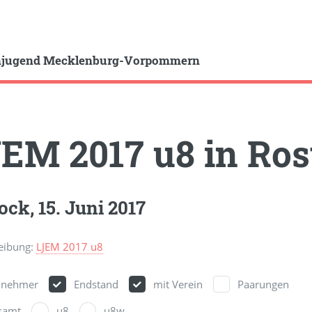
hjugend Mecklenburg-Vorpommern
EM 2017 u8 in Ros
ock, 15. Juni 2017
eibung:
LJEM 2017 u8
ilnehmer
Endstand
mit Verein
Paarungen
samt
u8
u8w