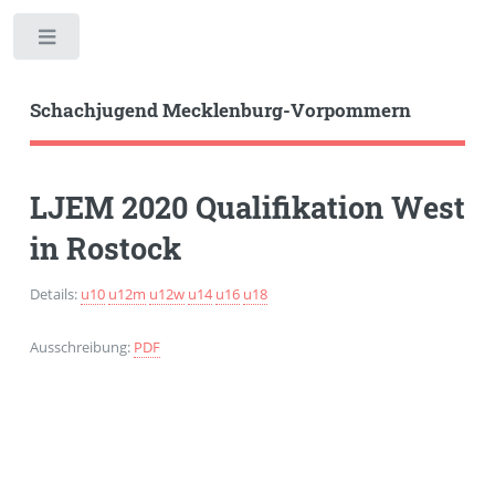
Toggle
Schachjugend Mecklenburg-Vorpommern
LJEM 2020 Qualifikation West
in Rostock
Details:
u10
u12m
u12w
u14
u16
u18
Ausschreibung:
PDF