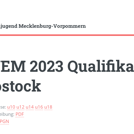
hjugend Mecklenburg-Vorpommern
EM 2023 Qualifika
stock
sse:
u10
u12
u14
u16
u18
eibung:
PDF
PGN