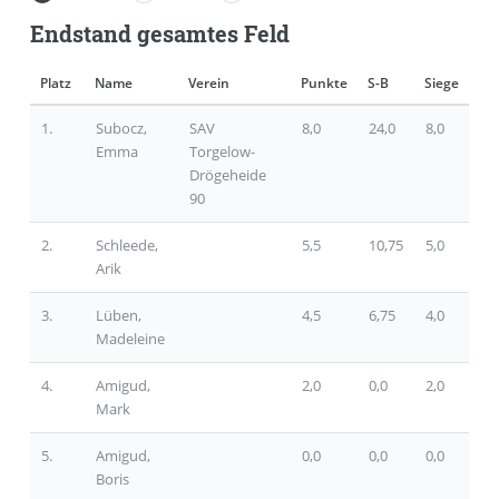
Endstand gesamtes Feld
Platz
Name
Verein
Punkte
S-B
Siege
1.
Subocz,
SAV
8,0
24,0
8,0
Emma
Torgelow-
Drögeheide
90
2.
Schleede,
5,5
10,75
5,0
Arik
3.
Lüben,
4,5
6,75
4,0
Madeleine
4.
Amigud,
2,0
0,0
2,0
Mark
5.
Amigud,
0,0
0,0
0,0
Boris